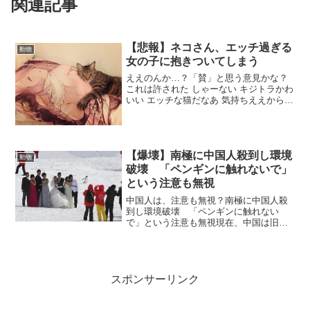
関連記事
【悲報】ネコさん、エッチ過ぎる
動物
女の子に抱きついてしまう
ええのんか…？「賛」と思う意見かな？
これは許された しゃーない キジトラかわ
いい エッチな猫だなあ 気持ちええからし
ゃーない ネッコかわよ にゃーん「否」と
思う意見かな？ 絵 やばいやろ これほと
んど虐待やろ「その他」かな？ これカバ
ーボ...
【爆壊】南極に中国人殺到し環境
動物
破壊 「ペンギンに触れないで」
という注意も無視
中国人は、注意も無視？南極に中国人殺
到し環境破壊 「ペンギンに触れない
で」という注意も無視現在、中国は旧正
月を迎え多くの中国人が南極に南極旅行
に訪れているという。10年前まで100人だ
った中国人の南極旅行者は昨年だけで
5500人に激増し、今...
スポンサーリンク