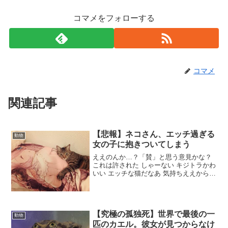
コマメをフォローする
コマメ
関連記事
【悲報】ネコさん、エッチ過ぎる
動物
女の子に抱きついてしまう
ええのんか…？「賛」と思う意見かな？
これは許された しゃーない キジトラかわ
いい エッチな猫だなあ 気持ちええからし
ゃーない ネッコかわよ にゃーん「否」と
思う意見かな？ 絵 やばいやろ これほと
んど虐待やろ「その他」かな？ これカバ
ーボ...
【究極の孤独死】世界で最後の一
動物
匹のカエル。彼女が見つからなけ