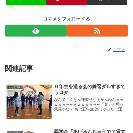
コマメをフォローする
コマメ
関連記事
６年生を送る会の練習ダルすぎて
おもしろい
ワロタ
なんでこんなん練習せなあかんねんｗｗ
ｗｗｗｗｗｗｗｗｗｗｗｗ「賛」と思う
意見かな？ おは五年生 楽しかった！運動
会！ リコーダーとか吹いた思い出 男子ー
呼びかけの練習ちゃんとやりなさいよー
それは合唱祭じゃね その場合呼びかけで
はないぞ 今...
奨学金「あげるんちゃうで？貸す
おもしろい