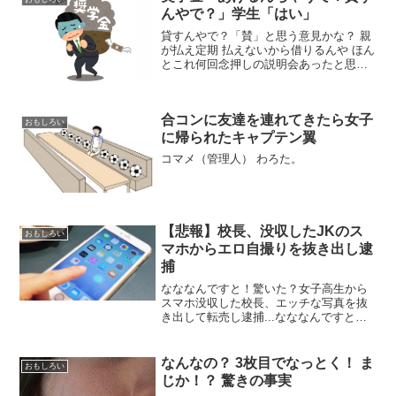
んやで？」学生「はい」
貸すんやで？「賛」と思う意見かな？ 親
が払え定期 払えないから借りるんや ほん
とこれ何回念押しの説明会あったと思っ
てんねん 借りる前も借りた後も在学中毎
年説明会あるのにほんま何言ってるんや
ろ「否」と思う意見かな？ ローンって名
合コンに友達を連れてきたら女子
前にしないのが...
おもしろい
に帰られたキャプテン翼
コマメ（管理人） わろた。
【悲報】校長、没収したJKのス
おもしろい
マホからエロ自撮りを抜き出し逮
捕
なななんですと！驚いた？女子高生から
スマホ没収した校長、エッチな写真を抜
き出して転売し逮捕...なななんですと？
学校の先生、とりわけ校長先生は、社会
から尊敬を集める立場の人であってしか
るべきでしょう。周囲の生徒や保護者、
なんなの？ 3枚目でなっとく！ ま
おもしろい
先生方からも、常に信...
じか！？ 驚きの事実