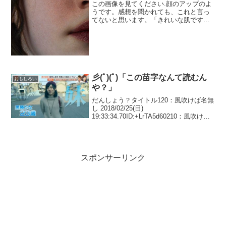
この画像を見てください.顔のアップのよ
うです。感想を聞かれても、これと言っ
てないと思います。「きれいな肌ですね
～」と、心にもないお世辞でも言いたい
ところでしょうか？もちろん、私はそん
なことは絶対に言いません。基本、私は
他人をほめません。そし...
彡(ﾟ)(ﾟ)「この苗字なんて読むん
おもしろい
や？」
だんしょう？タイトル120：風吹けば名無
し 2018/02/25(日)
19:33:34.70ID:+LrTA5d60210：風吹けば
名無し 2018/02/25(日)
19:42:11.20ID:Uy/F/ysZd.netこれ苗字な
んて読...
スポンサーリンク