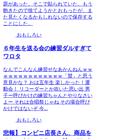
題があった。そこで貼られていた。もう
飽きたので捨てようかとおもったが、ま
た見たくなるかもしれないので保存する
ことにした。
おもしろい
６年生を送る会の練習ダルすぎて
ワロタ
なんでこんなん練習せなあかんねんｗｗ
ｗｗｗｗｗｗｗｗｗｗｗｗ「賛」と思う
意見かな？ おは五年生 楽しかった！運
動会！ リコーダーとか吹いた思い出 男
子ー呼びかけの練習ちゃんとやりなさい
よー それは合唱祭じゃね その場合呼び
かけではないぞ 今...
おもしろい
悲報】コンビニ店長さん、商品を