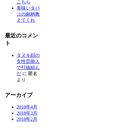
こちら
美味いタバ
コの銘柄教
えてくれ
最近のコメン
ト
タヌキ顔の
女性芸能人
で打線組ん
だ
に
匿名
より
アーカイブ
2018年4月
2018年3月
2018年2月