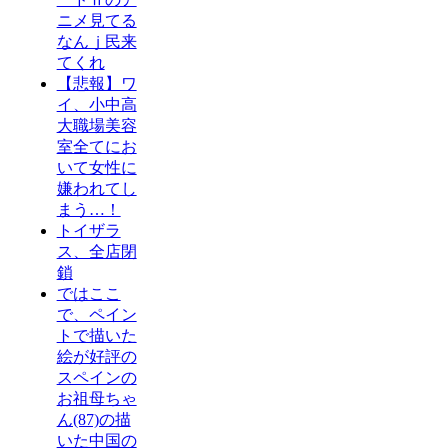
ニメ見てる
なんｊ民来
てくれ
【悲報】ワ
イ、小中高
大職場美容
室全てにお
いて女性に
嫌われてし
まう…！
トイザラ
ス、全店閉
鎖
ではここ
で、ペイン
トで描いた
絵が好評の
スペインの
お祖母ちゃ
ん(87)の描
いた中国の