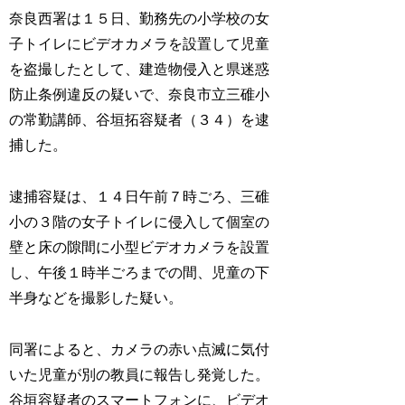
奈良西署は１５日、勤務先の小学校の女
子トイレにビデオカメラを設置して児童
を盗撮したとして、建造物侵入と県迷惑
防止条例違反の疑いで、奈良市立三碓小
の常勤講師、谷垣拓容疑者（３４）を逮
捕した。
逮捕容疑は、１４日午前７時ごろ、三碓
小の３階の女子トイレに侵入して個室の
壁と床の隙間に小型ビデオカメラを設置
し、午後１時半ごろまでの間、児童の下
半身などを撮影した疑い。
同署によると、カメラの赤い点滅に気付
いた児童が別の教員に報告し発覚した。
谷垣容疑者のスマートフォンに、ビデオ