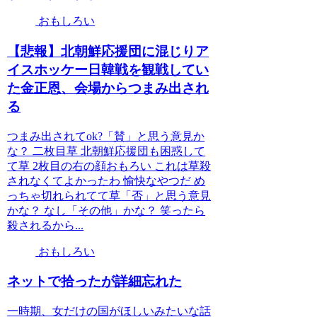
おもしろい
【悲報】北朝鮮応援団に混じりア
イスホッケー日韓戦を観戦してい
た金正恩、会場からつまみ出され
る
つまみ出されてok?「賛」と思う意見か
な？ 二枚目草 北朝鮮応援団も困惑して
て草 2枚目の右の顔おもろい これは草殺
されなくてよかったわ 愉快なやつだ め
っちゃ切れられてて草「否」と思う意見
かな？ なし「その他」かな？ 笑ったら
殺されるから...
おもしろい
ネットで拾ったが詳細忘れた
一時期、女だけの国がほしいみたいな話