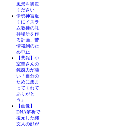
風景を御覧
ください
伊勢神宮近
くにイスラ
ム教徒の礼
拝場所を作
る計画、苦
情殺到のた
め中止
【悲報】小
室圭さんの
鈍感力が凄
い「自分の
ために集ま
ってくれて
ありがと
う」
【画像】
DNA解析で
復元した縄
文人の顔が