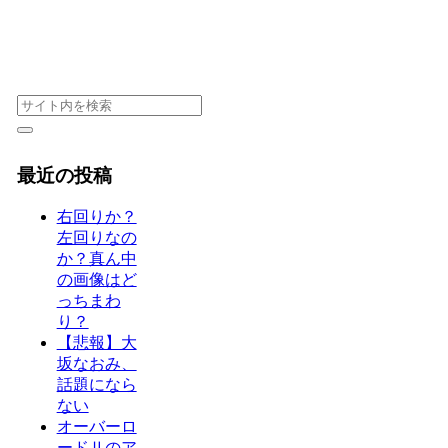
最近の投稿
右回りか？
左回りなの
か？真ん中
の画像はど
っちまわ
り？
【悲報】大
坂なおみ、
話題になら
ない
オーバーロ
ードⅡのア