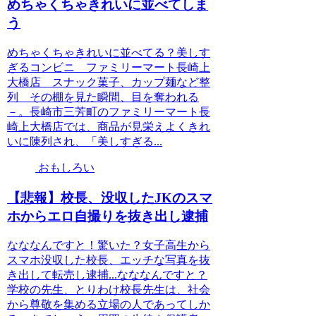
めちゃくちゃきれいに並べてしま
う
めちゃくちゃきれいに並べてる？美しす
ぎるコンビニ ファミリーマート長崎上
大橋店 スナック菓子、カップ麺など整
列 その棚を見た瞬間、目を奪われる
－。長崎市三芳町のファミリーマート長
崎上大橋店では、商品が見栄えよくきれ
いに陳列され、「美しすぎる...
おもしろい
【悲報】校長、没収したJKのスマ
ホからエロ自撮りを抜き出し逮捕
なななんですと！驚いた？女子高生から
スマホ没収した校長、エッチな写真を抜
き出して転売し逮捕...なななんですと？
学校の先生、とりわけ校長先生は、社会
から尊敬を集める立場の人であってしか