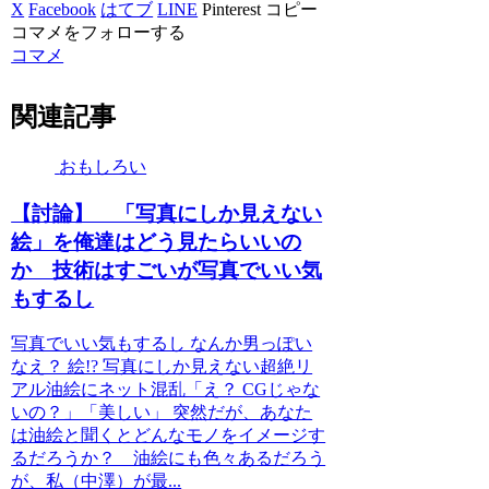
X
Facebook
はてブ
LINE
Pinterest
コピー
コマメをフォローする
コマメ
関連記事
おもしろい
【討論】 「写真にしか見えない
絵」を俺達はどう見たらいいの
か 技術はすごいが写真でいい気
もするし
写真でいい気もするし なんか男っぽい
なえ？ 絵!? 写真にしか見えない超絶リ
アル油絵にネット混乱「え？ CGじゃな
いの？」「美しい」 突然だが、あなた
は油絵と聞くとどんなモノをイメージす
るだろうか？ 油絵にも色々あるだろう
が、私（中澤）が最...