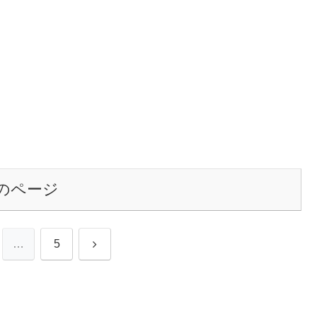
のページ
次
…
5
へ