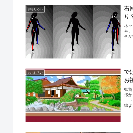
右
おもしろい
り
ネッ
や、
そが
で
おもしろい
お
御覧
懐か
ート
絵よ