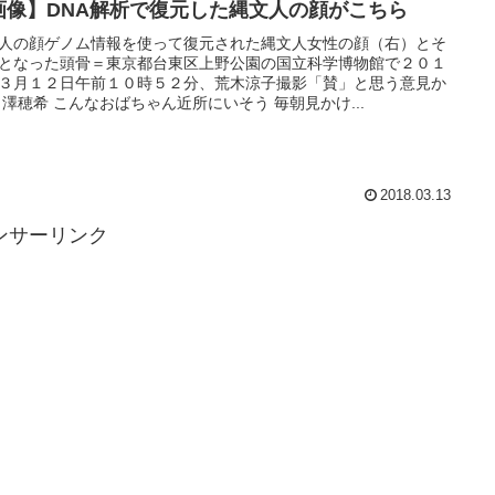
画像】DNA解析で復元した縄文人の顔がこちら
人の顔ゲノム情報を使って復元された縄文人女性の顔（右）とそ
となった頭骨＝東京都台東区上野公園の国立科学博物館で２０１
３月１２日午前１０時５２分、荒木涼子撮影「賛」と思う意見か
 澤穂希 こんなおばちゃん近所にいそう 毎朝見かけ...
2018.03.13
ンサーリンク