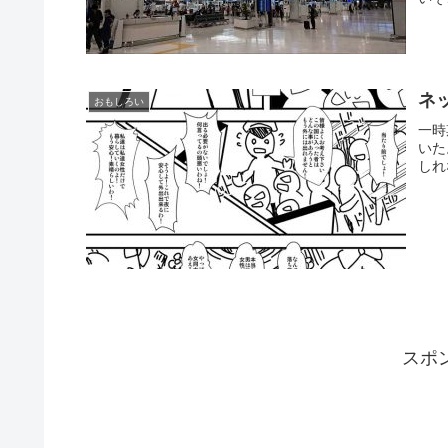
ネ
おもしろい
一時
いた
しれ
スポ