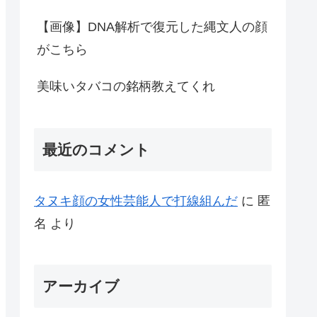
【画像】DNA解析で復元した縄文人の顔
がこちら
美味いタバコの銘柄教えてくれ
最近のコメント
タヌキ顔の女性芸能人で打線組んだ
に
匿
名
より
アーカイブ