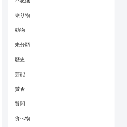
不思議
乗り物
動物
未分類
歴史
芸能
賛否
質問
食べ物