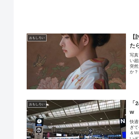
【
おもしろい
た
写真
い超
突然
か？
「
おもしろい
w
快適
ぎて
＆W
いぞ