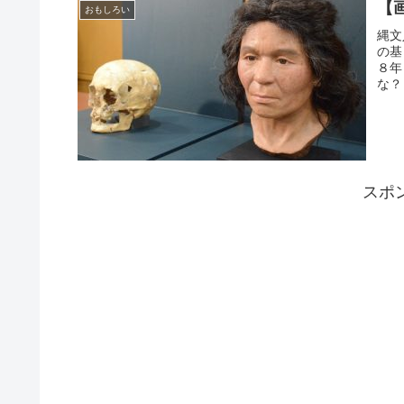
【
おもしろい
縄文
の基
８年
な？
スポ