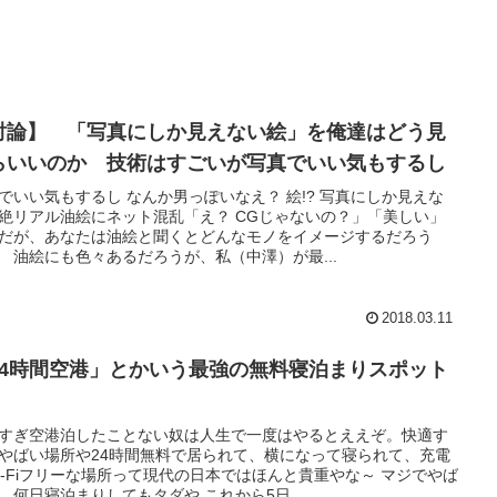
討論】 「写真にしか見えない絵」を俺達はどう見
らいいのか 技術はすごいが写真でいい気もするし
でいい気もするし なんか男っぽいなえ？ 絵!? 写真にしか見えな
絶リアル油絵にネット混乱「え？ CGじゃないの？」「美しい」
だが、あなたは油絵と聞くとどんなモノをイメージするだろう
 油絵にも色々あるだろうが、私（中澤）が最...
2018.03.11
24時間空港」とかいう最強の無料寝泊まりスポット
すぎ空港泊したことない奴は人生で一度はやるとええぞ。快適す
やばい場所や24時間無料で居られて、横になって寝られて、充電
i-Fiフリーな場所って現代の日本ではほんと貴重やな～ マジでやば
、何日寝泊まりしてもタダや これから5日...