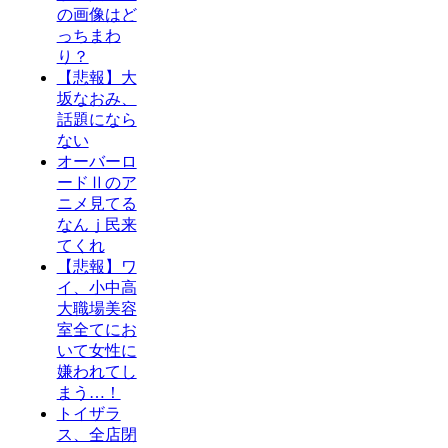
の画像はど
っちまわ
り？
【悲報】大
坂なおみ、
話題になら
ない
オーバーロ
ードⅡのア
ニメ見てる
なんｊ民来
てくれ
【悲報】ワ
イ、小中高
大職場美容
室全てにお
いて女性に
嫌われてし
まう…！
トイザラ
ス、全店閉