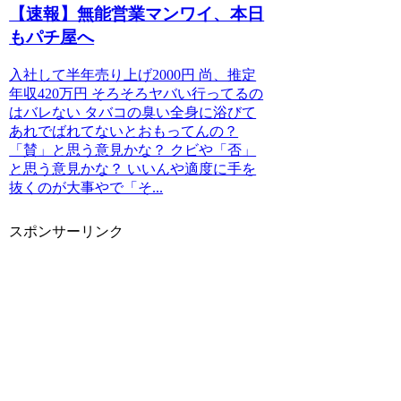
【速報】無能営業マンワイ、本日
もパチ屋へ
入社して半年売り上げ2000円 尚、推定
年収420万円 そろそろヤバい行ってるの
はバレない タバコの臭い全身に浴びて
あれでばれてないとおもってんの？
「賛」と思う意見かな？ クビや「否」
と思う意見かな？ いいんや適度に手を
抜くのが大事やで「そ...
スポンサーリンク