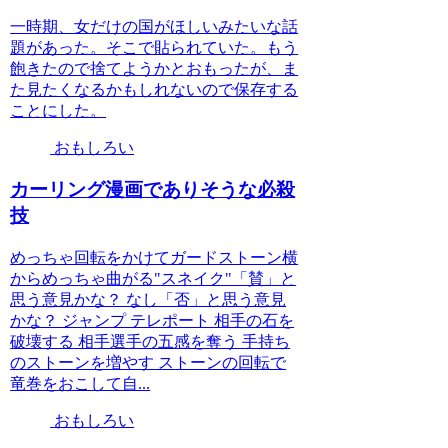
一時期、女だけの国がほしいみたいな話
題があった。そこで貼られていた。もう
飽きたので捨てようかとおもったが、ま
た見たくなるかもしれないので保存する
ことにした。
おもしろい
カーリング漫画でありそうな必殺
技
めっちゃ回転をかけてガードストーン横
からめっちゃ曲がる"スネイク"「賛」と
思う意見かな？ なし「否」と思う意見
かな？ ジャンプ テレポート 相手の石を
破壊する 相手選手の五感を奪う 手持ち
のストーンを増やす ストーンの回転で
竜巻をおこして自...
おもしろい