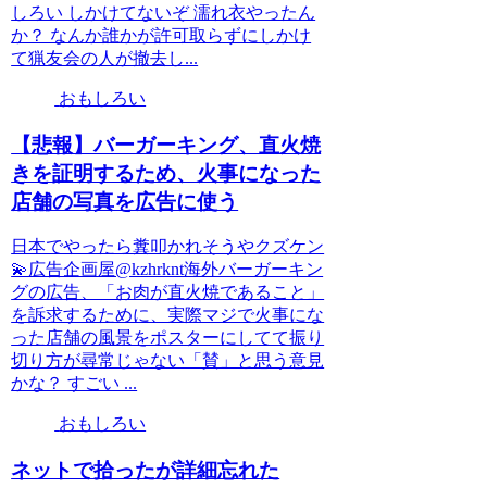
しろい しかけてないぞ 濡れ衣やったん
か？ なんか誰かが許可取らずにしかけ
て猟友会の人が撤去し...
おもしろい
【悲報】バーガーキング、直火焼
きを証明するため、火事になった
店舗の写真を広告に使う
日本でやったら糞叩かれそうやクズケン
💫広告企画屋@kzhrknt海外バーガーキン
グの広告、「お肉が直火焼であること」
を訴求するために、実際マジで火事にな
った店舗の風景をポスターにしてて振り
切り方が尋常じゃない「賛」と思う意見
かな？ すごい ...
おもしろい
ネットで拾ったが詳細忘れた