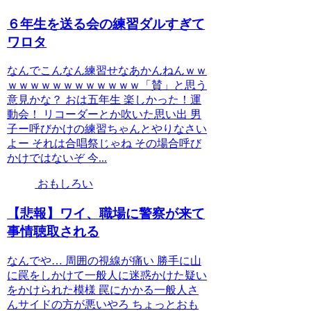
６年生を送る会の練習ダルすぎて
ワロタ
なんでこんなん練習せなあかんねんｗｗ
ｗｗｗｗｗｗｗｗｗｗｗｗ「賛」と思う
意見かな？ おは五年生 楽しかった！運
動会！ リコーダーとか吹いた思い出 男
子ー呼びかけの練習ちゃんとやりなさい
よー それは合唱祭じゃね その場合呼び
かけではないぞ 今...
おもしろい
【悲報】ワイ、職場に警察が来て
事情聴取される
なんでや… 周囲の視線が痛い 勝手に山
に罠をしかけて一般人に迷惑かけた疑い
をかけられた模様 罠にかかる一般人さ
んサイドの方が悪いやろ ちょっとおも