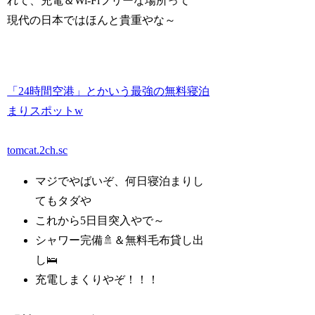
れて、充電＆Wi-Fiフリーな場所って
現代の日本ではほんと貴重やな～
「24時間空港」とかいう最強の無料寝泊
まりスポットw
tomcat.2ch.sc
マジでやばいぞ、何日寝泊まりし
てもタダや
これから5日目突入やで～
シャワー完備🚿＆無料毛布貸し出
し🛌
充電しまくりやぞ！！！