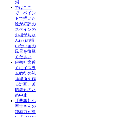
鎖
ではここ
で、ペイン
トで描いた
絵が好評の
スペインの
お祖母ちゃ
ん(87)の描
いた中国の
風景を御覧
ください
伊勢神宮近
くにイスラ
ム教徒の礼
拝場所を作
る計画、苦
情殺到のた
め中止
【悲報】小
室圭さんの
鈍感力が凄