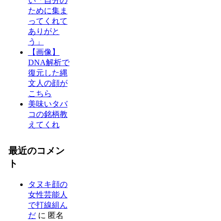
い「自分の
ために集ま
ってくれて
ありがと
う」
【画像】
DNA解析で
復元した縄
文人の顔が
こちら
美味いタバ
コの銘柄教
えてくれ
最近のコメン
ト
タヌキ顔の
女性芸能人
で打線組ん
だ
に
匿名