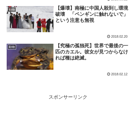
【爆壊】南極に中国人殺到し環境
動物
破壊 「ペンギンに触れないで」
という注意も無視
2018.02.20
【究極の孤独死】世界で最後の一
動物
匹のカエル。彼女が見つからなけ
れば種は絶滅。
2018.02.12
スポンサーリンク