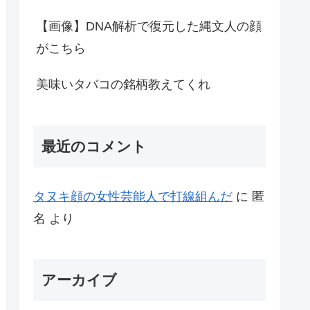
【画像】DNA解析で復元した縄文人の顔
がこちら
美味いタバコの銘柄教えてくれ
最近のコメント
タヌキ顔の女性芸能人で打線組んだ
に
匿
名
より
アーカイブ