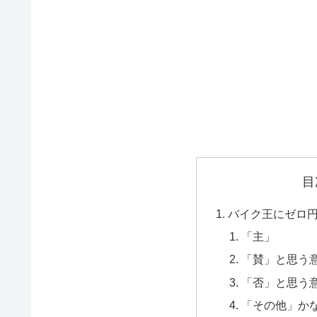
目
バイク王にゼロ
「主」
「賛」と思う
「否」と思う
「その他」か