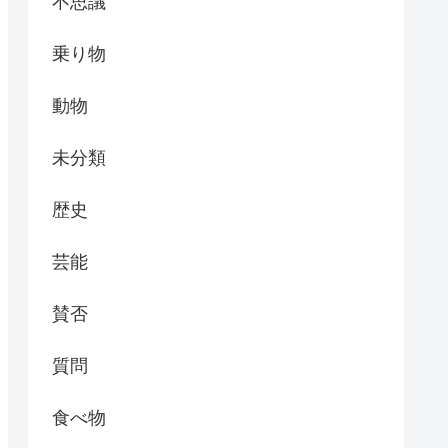
不思議
乗り物
動物
未分類
歴史
芸能
賛否
質問
食べ物