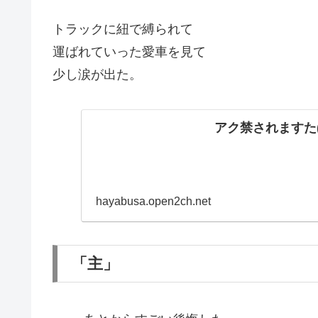
トラックに紐で縛られて
運ばれていった愛車を見て
少し涙が出た。
アク禁されますた(
hayabusa.open2ch.net
「主」