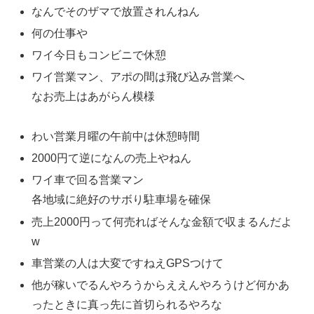
なんでそのザマで放置されんねん
何の仕事や
ワイ今日もコンビニで休憩
ワイ営業マン、アポの間は飛び込み営業へ
なお売上はあがらん模様
わい営業月曜の午前中は休憩時間
2000円て逆になんの売上やねん
ワイ車で回る営業マン
各地域に絶好のサボり駐車場を確保
売上2000円って何売ればそんな金額で収まるんだよ
w
車営業の人は大変ですねえGPSつけて
他が稼いでるんやろうからええんやろうけど何かあ
ったときに真っ先に首切られるやろな