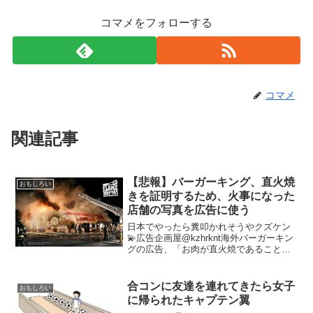
コマメをフォローする
コマメ
関連記事
【悲報】バーガーキング、直火焼
おもしろい
きを証明するため、火事になった
店舗の写真を広告に使う
日本でやったら糞叩かれそうやクズケン
💫広告企画屋@kzhrknt海外バーガーキン
グの広告、「お肉が直火焼であること」
を訴求するために、実際マジで火事にな
った店舗の風景をポスターにしてて振り
切り方が尋常じゃない「賛」と思う意見
合コンに友達を連れてきたら女子
おもしろい
かな？ すごい ...
に帰られたキャプテン翼