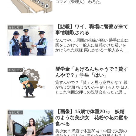
コマメ（管理人） わろた。
【悲報】ワイ、職場に警察が来て
おもしろい
事情聴取される
なんでや… 周囲の視線が痛い 勝手に山に
罠をしかけて一般人に迷惑かけた疑いを
かけられた模様 罠にかかる一般人さんサ
イドの方が悪いやろ ちょっとおもしろい
しかけてないぞ 濡れ衣やったんか？ なん
か誰かが許可取らずにしかけて猟友会の
奨学金「あげるんちゃうで？貸す
人が撤去し...
おもしろい
んやで？」学生「はい」
貸すんやで？「賛」と思う意見かな？ 親
が払え定期 払えないから借りるんや ほん
とこれ何回念押しの説明会あったと思っ
てんねん 借りる前も借りた後も在学中毎
年説明会あるのにほんま何言ってるんや
ろ「否」と思う意見かな？ ローンって名
【画像】15歳で体重20㎏ 妖精
前にしないのが...
おもしろい
のような美少女 花粉や花の蜜を
食べる
美少女？15歳で体重20㎏！中国で人形の
様なとんでもない美少女が発見される！