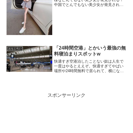
中国でとんでもない美少女が発見されま
した。彼女は現在中国で大量のファンを
集めて居ます。彼女は中国鄭州市在住の
15歳、体重は20㎏しか無く、花粉や花の
蜜を食べて居ると...
「24時間空港」とかいう最強の無
おもしろい
料寝泊まりスポットw
快適すぎ空港泊したことない奴は人生で
一度はやるとええぞ。快適すぎてやばい
場所や24時間無料で居られて、横になっ
て寝られて、充電＆Wi-Fiフリーな場所っ
て現代の日本ではほんと貴重やな～ マジ
でやばいぞ、何日寝泊まりしてもタダや
これから5日...
スポンサーリンク