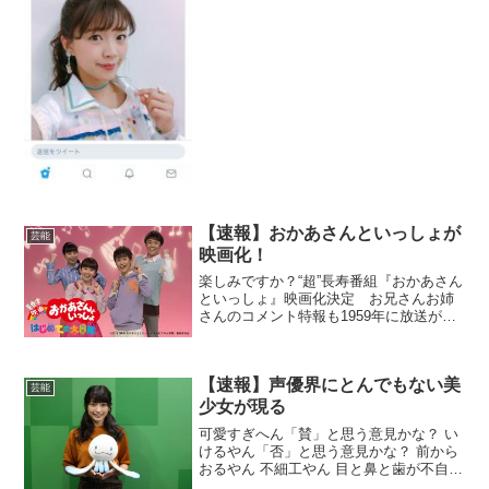
口どうした 劣化したな さつまいも咥えす
ぎて口でっかくなっちゃってるやん… サ
ツマイモ中...
【速報】おかあさんといっしょが
芸能
映画化！
楽しみですか？“超”長寿番組『おかあさん
といっしょ』映画化決定 お兄さんお姉
さんのコメント特報も1959年に放送が開
始され、時代を超えて人気を誇る子供番
組『おかあさんといっしょ』が、『映画
おかあさんといっしょ はじめての大冒
【速報】声優界にとんでもない美
険』のタイトル...
芸能
少女が現る
可愛すぎへん「賛」と思う意見かな？ い
けるやん「否」と思う意見かな？ 前から
おるやん 不細工やん 目と鼻と歯が不自然
いや全然 ニコ生の姫って感じ「その他」