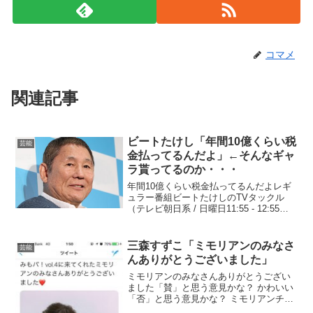
コマメ
関連記事
ビートたけし「年間10億くらい税
芸能
金払ってるんだよ」←そんなギャ
ラ貰ってるのか・・・
年間10億くらい税金払ってるんだよレギ
ュラー番組ビートたけしのTVタックル
（テレビ朝日系 / 日曜日11:55 - 12:55）
世界まる見え!テレビ特捜部（日本テレビ
系列 / 月曜日 19:56 - 20:54）名医とつな
がる!たけしの家庭...
三森すずこ「ミモリアンのみなさ
芸能
んありがとうございました」
ミモリアンのみなさんありがとうござい
ました「賛」と思う意見かな？ かわいい
「否」と思う意見かな？ ミモリアンチ
「その他」かな？ ビブリアン？ 婆やんけ