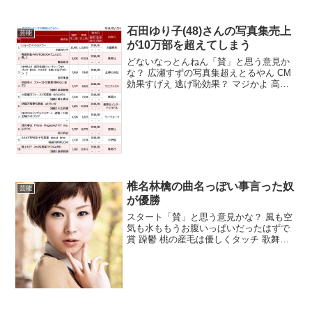
かな？ ツイッターで裏垢やってそう その
辺は浅野に厳しく指導されてそう 声優ア
石田ゆり子(48)さんの写真集売上
イドル...
芸能
が10万部を超えてしまう
どないなっとんねん「賛」と思う意見か
な？ 広瀬すずの写真集超えとるやん CM
効果すげえ 逃げ恥効果？ マジかよ 高齢
化に加えて20代からも需要のあるエロさ
やからやろうな「否」と思う意見かな？
ほとんど文章ちゃうのこれ 本屋で見かけ
たけどあれ...
椎名林檎の曲名っぽい事言った奴
芸能
が優勝
スタート「賛」と思う意見かな？ 風も空
気も水ももうお腹いっぱいだったはずで
賞 躁鬱 桃の産毛は優しくタッチ 歌舞伎
町の踊り子 おリンゴ言うてなw 松葉 尺
八 帆掛け船 弾劾シュルレアリスム おま
けの中身が知りたくて せいりんぐ・せい
り ビブ...