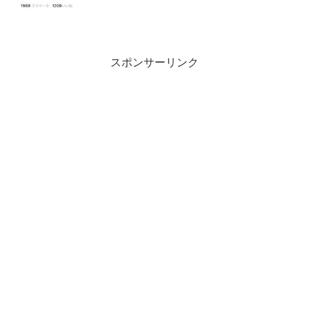
げえええええええええええええええええ
ええ「否」と思う意見かな？ 嘘 しねーよ
ハゲ 誰が...
スポンサーリンク