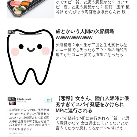
ゆでエビ「賛」と思う意見かな？ はいエ
ビ「否」と思う意見かな？ 稲荷 玉子 極
薄卵 かんぴょう海苔巻き系要らんわ 鉄火
巻きうまいやん サモーン げろまずマグロ
圧倒的かんぴょう イカ 穴子「その他」か
な？ コストコの寿司のコスパの良さ コ
歯とかいう人間の欠陥構造
ス...
賛否
wwwwwwwwww
欠陥構造？永久歯が二度と生え変わらな
い→一度でも失ったらアウト歯の自然治
癒力がザコ→一度でも虫歯になったら削
るしかない神経がある→虫歯になると痛
くてまともに噛めない「賛」と思う意見
かな？ これはほんまそう思うなぜ定期的
に生え変わるようにしな...
【悲報】女さん、陸自入隊時に優
賛否
秀すぎてスパイ疑惑をかけられ
MPに連行される
スパイ疑惑でMPに連行される「賛」と思
う意見かな？ 女は兵士に向いてないとか
言うてたやつ息してるかー？w すげええ
ええええええ やっぱり女性は強しやね す