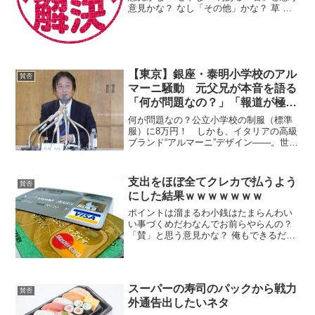
意見かな？ なし「その他」かな？ 草 下
町なんやらって日本を貶めたい左翼団体
やろ アルマーニ校長生き残ってるやんけ
欲張りセットやめろ なんJの糞スレ共も
一つにまと...
【東京】銀座・泰明小学校のアル
賛否
マーニ騒動 元父兄が本音を語る
「何が問題なの？」「報道が極
端」
何が問題なの？公立小学校の制服（標準
服）に8万円！ しかも、イタリアの高級
ブランド“アルマーニ”デザイン――。世間
ではそんなものは高価すぎるとの声が圧
倒的に多い。が、果たしてそうなのか。
何しろ、ところは銀座の真ん中に立つ泰
支出をほぼ全てクレカで払うよう
賛否
明小学校なのである...
にした結果ｗｗｗｗｗｗｗ
ポイントは溜まるわ小銭はたまらんわい
い事づくめだわなんでお前らやらんの？
「賛」と思う意見かな？ 俺もできるだけ
クレカ少額決済もiDあるから便利 連動さ
せると家計簿も自動でつくし、楽だ 今さ
ら何いってんだこの馬鹿と蔑んでますが
大きい支払いは...
スーパーの寿司のパックから戦力
賛否
外通告出したいネタ