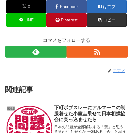
X
Facebook
はてブ
LINE
Pinterest
コピー
コマメをフォローする
コマメ
関連記事
下町ボブスレーにアルマーニの制
賛否
服着せた小室圭乗せて日本相撲協
会に突っ込ませたら
日本の問題が全部解決する「賛」と思う
意見かな？ せやな 一利ある「否」と思う