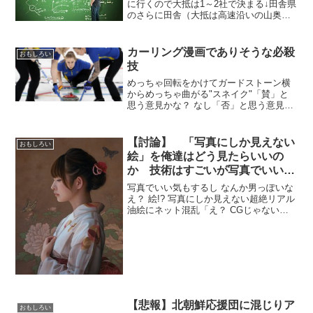
に行くので大抵は1～2社で決まる↓田舎県
のさらに田舎（大抵は高速沿いの山奥）
の工場や研究所に配属される（都会や実
家から通える勤務地は99%無理）周りは
飲食店だけ、スーパーに行くにも車で30
カーリング漫画でありそうな必殺
おもしろい
分、休日はドライ...
技
めっちゃ回転をかけてガードストーン横
からめっちゃ曲がる"スネイク"「賛」と
思う意見かな？ なし「否」と思う意見か
な？ ジャンプ テレポート 相手の石を破
壊する 相手選手の五感を奪う 手持ちのス
トーンを増やす ストーンの回転で竜巻を
【討論】 「写真にしか見えない
おもしろい
おこして自...
絵」を俺達はどう見たらいいの
か 技術はすごいが写真でいい気
もするし
写真でいい気もするし なんか男っぽいな
え？ 絵!? 写真にしか見えない超絶リアル
油絵にネット混乱「え？ CGじゃない
の？」「美しい」 突然だが、あなたは油
絵と聞くとどんなモノをイメージするだ
ろうか？ 油絵にも色々あるだろうが、
私（中澤）が最...
【悲報】北朝鮮応援団に混じりア
おもしろい