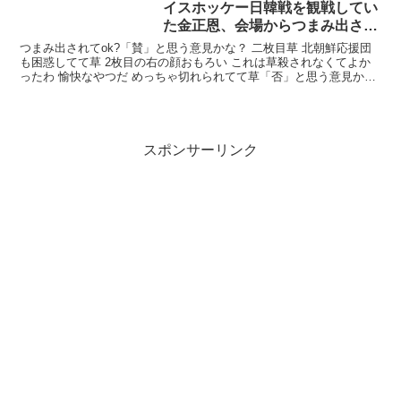
イスホッケー日韓戦を観戦してい
た金正恩、会場からつまみ出され
る
つまみ出されてok?「賛」と思う意見かな？ 二枚目草 北朝鮮応援団
も困惑してて草 2枚目の右の顔おもろい これは草殺されなくてよか
ったわ 愉快なやつだ めっちゃ切れられてて草「否」と思う意見か
な？ なし「その他」かな？ 笑ったら殺されるから...
スポンサーリンク