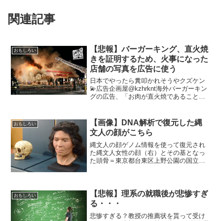
関連記事
【悲報】バーガーキング、直火焼
おもしろい
きを証明するため、火事になった
店舗の写真を広告に使う
日本でやったら糞叩かれそうやクズケン
💫広告企画屋@kzhrknt海外バーガーキン
グの広告、「お肉が直火焼であること」
を訴求するために、実際マジで火事にな
った店舗の風景をポスターにしてて振り
切り方が尋常じゃない「賛」と思う意見
【画像】DNA解析で復元した縄
おもしろい
かな？ すごい ...
文人の顔がこちら
縄文人の顔ゲノム情報を使って復元され
た縄文人女性の顔（右）とその基となっ
た頭骨＝東京都台東区上野公園の国立科
学博物館で２０１８年３月１２日午前１
０時５２分、荒木涼子撮影「賛」と思う
意見かな？ 澤穂希 こんなおばちゃん近所
にいそう 毎朝見かけ...
【悲報】理系の就職後が悲惨すぎ
おもしろい
る・・・
悲惨すぎる？教授の推薦状を貰って受け