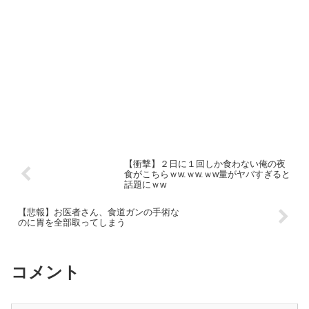
【衝撃】２日に１回しか食わない俺の夜
食がこちらｗw.ｗw.ｗw量がヤバすぎると
話題にｗw
【悲報】お医者さん、食道ガンの手術な
のに胃を全部取ってしまう
コメント