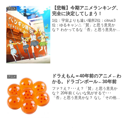
【悲報】今期アニメランキング、
アニメ
完全に決定してしまう！
1位：宇宙よりも遠い場所2位：citrus3
位：ゆるキャン△「賛」と思う意見か
な？ わかってるな「否」と思う意見か
な？ スロウスタートがない！ 8位くらい
かな三ツ星スターズは15位 2位がおかし
いな どこが？「その他」かな？ 宇宙より
も遠い...
ドラえもん＝40年前のアニメ←わ
アニメ
かる。ドラゴンボール←30年前
ファ？え？･･･え？「賛」と思う意見か
な？ 20年前くらいな気がするで･･･
「否」と思う意見かな？ なし「その他」
かな？ アンパンマンとかいう新参 けいお
ん！←9年前 70年前後の車と80年代の車
くらいの差があるで70年～80年←この間
に2...