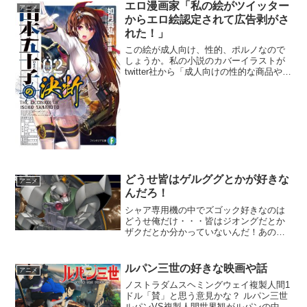
エロ漫画家「私の絵がツイッター
アニメ
からエロ絵認定されて広告剥がさ
れた！」
この絵が成人向け、性的、ポルノなので
しょうか。私の小説のカバーイラストが
twitter社から「成人向けの性的な商品やサ
ービス」（ポルノ、裸体、売春等）に当
たるとして広告を禁止されました！山本
五十子の決断2は、KADOKAWAファンタ
ジア文庫...
どうせ皆はゲルググとかが好きな
アニメ
んだろ！
シャア専用機の中でズゴック好きなのは
どうせ俺だけ・・・皆はジオングだとか
ザクだとか分かっていないんだ！あの独
特なフォルム・・なんとも言えない感
じ・・・うーん素晴らしい誰か分かって
くれないかなぁ・・・「賛」と思う意見
ルパン三世の好きな映画や話
アニメ
かな？ 賛成「否」と思う意...
ノストラダムスヘミングウェイ複製人間1
ドル「賛」と思う意見かな？ ルパン三世
ルパンVS複製人間世界観がルパンの中で