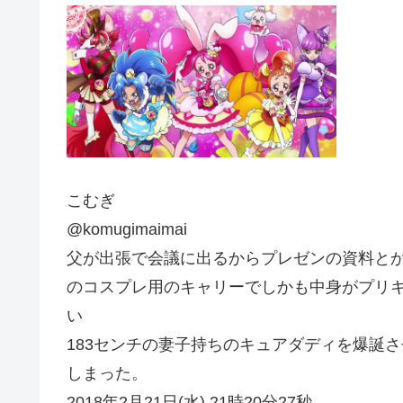
こむぎ
@komugimaimai
父が出張で会議に出るからプレゼンの資料と
のコスプレ用のキャリーでしかも中身がプリ
い
183センチの妻子持ちのキュアダディを爆誕
しまった。
2018年2月21日(水) 21時20分27秒