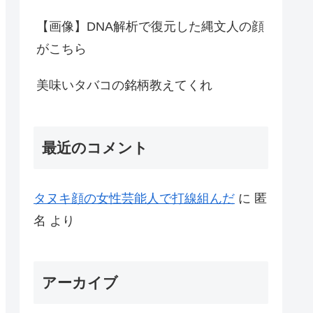
【画像】DNA解析で復元した縄文人の顔
がこちら
美味いタバコの銘柄教えてくれ
最近のコメント
タヌキ顔の女性芸能人で打線組んだ
に
匿
名
より
アーカイブ