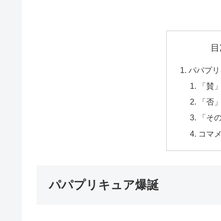
目
パパプリ
「賛
「否
「そ
コマ
パパプリキュア爆誕