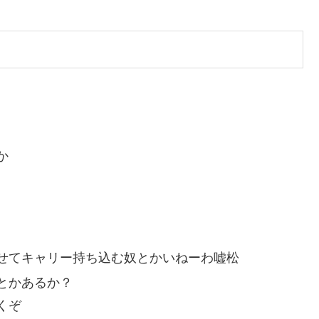
か
せてキャリー持ち込む奴とかいねーわ嘘松
とかあるか？
くぞ