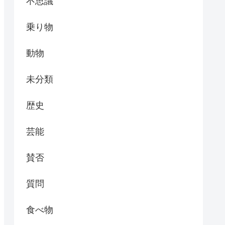
不思議
乗り物
動物
未分類
歴史
芸能
賛否
質問
食べ物