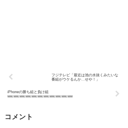
フジテレビ「最近は池の水抜くみたいな
番組がウケるんか…せや！」
iPhoneの勝ち組と負け組
ww.ww.ww.ww.ww.ww.ww.ww.ww.ww.ww
コメント