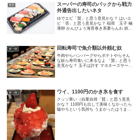
スーパーの寿司のパックから戦力
賛否
外通告出したいネタ
ゆでエビ「賛」と思う意見かな？ はいエ
ビ「否」と思う意見かな？ 稲荷 玉子 極
薄卵 かんぴょう海苔巻き系要らんわ 鉄火
巻きうまいやん サモーン げろまずマグロ
圧倒的かんぴょう イカ 穴子「その他」か
な？ コストコの寿司のコスパの良さ コ
回転寿司で魚介類以外頼む奴
ス...
食べ物
牛肉やらハンバーグやらポテトやらそん
な奴ら寿司食いに来るなよ 「賛」と思う
意見かな？ 玉子は許す マヨネーズサーモ
ンはいいでしょ？ ギリセーフや「否」と
思う意見かな？ 玉子が一番許せんやろあ
まったるくてあかんわ 寿司屋は玉子の味
で決まるんや...
ワイ、1100円のかき氷を食す
食べ物
クッソ寒い（自業自得「賛」と思う意見
かな？ 1100円も出して美味くなかったら
嘘やろという気持ち うまかったはうまか
ったでただひたすら寒い これで1100円は
安い「否」と思う意見かな？ お祭りの
100円のヤツでええわ 夏やったら食いた
いけど...