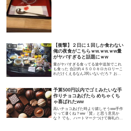
【衝撃】２日に１回しか食わない
食べ物
俺の夜食がこちらｗw.ｗw.ｗw量
がヤバすぎると話題にｗw
量がヤバすぎる食ってる途中追加でこれ
も食った 合計約４５００キロカロリーこ
れだけくえるなんJ民いないだろ？ お前
らこれ食えるの？ 食えないクソガリしか
いないんだな「賛」と思う意見かな？ 食
わない日耐えられるんか？ 余裕むしろ食
予算500円以内でゴミみたいな手
食べ物
事回数が少ない...
作りチョコあげたら めちゃくち
ゃ喜ばれたww
高いチョコあげた時より嬉しそうww手作
りって凄くね？ww「賛」と思う意見か
な？ でも、ハートマークつけて御礼のラ
インきたよこんな事なかったのにw 家に
あった親父のｺﾝﾌﾚｰｸをボールにいれてス