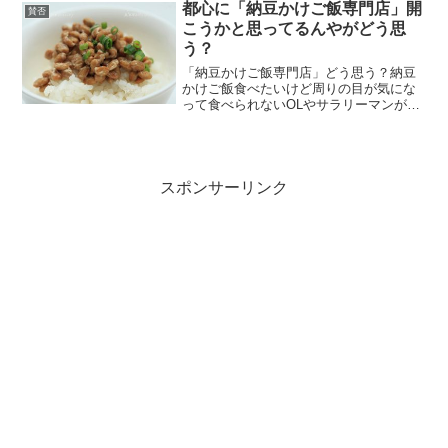
プーンで潰して溶かした板チョコ混ぜて
都心に「納豆かけご飯専門店」開
賛否
家にあったア...
こうかと思ってるんやがどう思
う？
「納豆かけご飯専門店」どう思う？納豆
かけご飯食べたいけど周りの目が気にな
って食べられないOLやサラリーマンがタ
ーゲットメニューは納豆かけご飯セット
550円（納豆かけご飯、味噌汁、漬物、ガ
ム）納豆かけご飯400円味噌汁100円つけ
者100円小...
スポンサーリンク