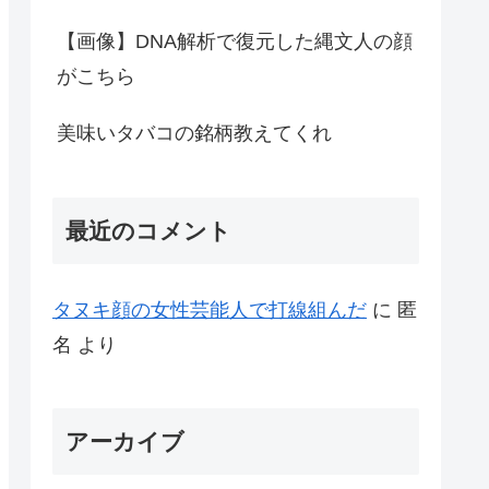
【画像】DNA解析で復元した縄文人の顔
がこちら
美味いタバコの銘柄教えてくれ
最近のコメント
タヌキ顔の女性芸能人で打線組んだ
に
匿
名
より
アーカイブ