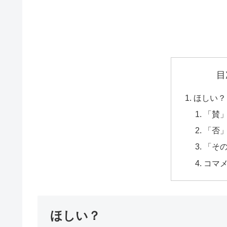
目
ほしい？
「賛
「否
「そ
コマ
ほしい？