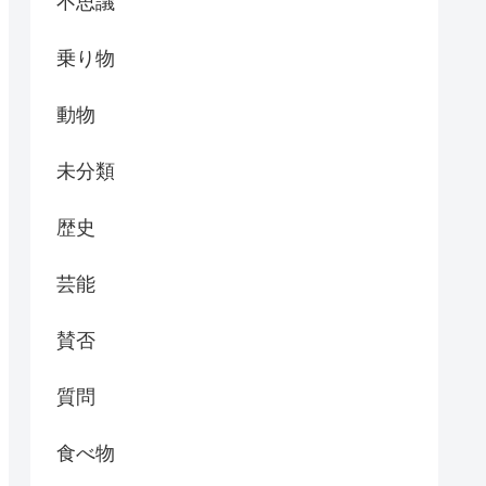
不思議
乗り物
動物
未分類
歴史
芸能
賛否
質問
食べ物