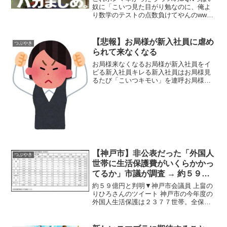
奴に「こいつ見た目がり勉なのに、俺よ
り数学のテストの点数負けてやんのww」
とか笑われた時は、泣きそうになった エ
リート層には入れず、かといってDQNヤ
ンキーの輪にも入れない 学業だけでな
【悲報】お局様が新入社員に虐め
つぶやき
く、普段の生活...
られて来なくなる
お局様来なくなるお局様が新入社員をイ
ビる新入社員キレる新入社員はお局様見
るたび「こいつキモい」を連呼お局様来
なくなる ただ今回の新入社員想像絶する
やばいやつだった「賛」と思う意見か
な？ なるほどキモい連呼すれば良いのか
新入社員有能「否」と...
【神戸市】非公表だった「外国人
つぶやき
世帯に生活保護費がいくらかかっ
てるか」市議が調査 → 約５９億
円と判明
約５９億円と判明▼神戸市会議員 上畠の
りひろさんのツイート 神戸市の今年度の
外国人生活保護は２３７７世帯。全保護
世帯の6.9％にも及ぶ。外国人世帯にいく
ら生活保護費がかかっているかと担当課
長に問うとデータがなく、算出には時間