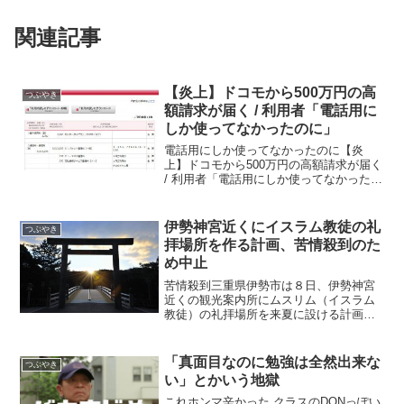
関連記事
【炎上】ドコモから500万円の高
つぶやき
額請求が届く / 利用者「電話用に
しか使ってなかったのに」
電話用にしか使ってなかったのに【炎
上】ドコモから500万円の高額請求が届く
/ 利用者「電話用にしか使ってなかったの
に」ケータイキャリア「ドコモ」から約
500万円ほどの高額請求を受け、悲しみを
吐露している人物が話題となっている。
伊勢神宮近くにイスラム教徒の礼
つぶやき
「使ったもの...
拝場所を作る計画、苦情殺到のた
め中止
苦情殺到三重県伊勢市は８日、伊勢神宮
近くの観光案内所にムスリム（イスラム
教徒）の礼拝場所を来夏に設ける計画を
白紙撤回することを明らかにした。観光
客の受け入れ環境を整える狙いだった
が、「伊勢神宮近くの公共施設に設ける
「真面目なのに勉強は全然出来な
つぶやき
必要があるのか」などといっ...
い」とかいう地獄
これホンマ辛かった クラスのDQNっぽい