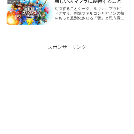
新しいスマブラに期待すること
つぶやき
とお金もかかると...
期待することシーク、ルキナ、ブラピ、
ドクマリ、削除ファルコンとガノンの技
をもっと差別化させる「賛」と思う意見
かな？ ポロリ実装 ベヨネッタ弱体化 カ
ービィシリーズからキャラ出してほしい
なぁワドでてもえーやろ 亜空の使者みた
いなスマブラの世界...
スポンサーリンク