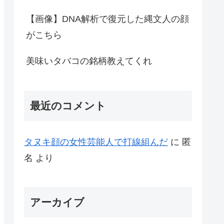
【画像】DNA解析で復元した縄文人の顔
がこちら
美味いタバコの銘柄教えてくれ
最近のコメント
タヌキ顔の女性芸能人で打線組んだ
に
匿
名
より
アーカイブ