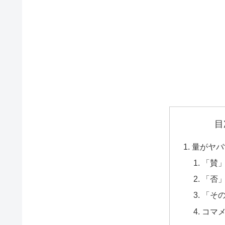
目
量がヤバ
「賛
「否
「そ
コマ