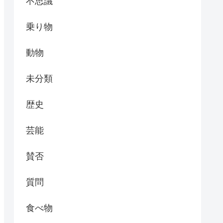
不思議
乗り物
動物
未分類
歴史
芸能
賛否
質問
食べ物