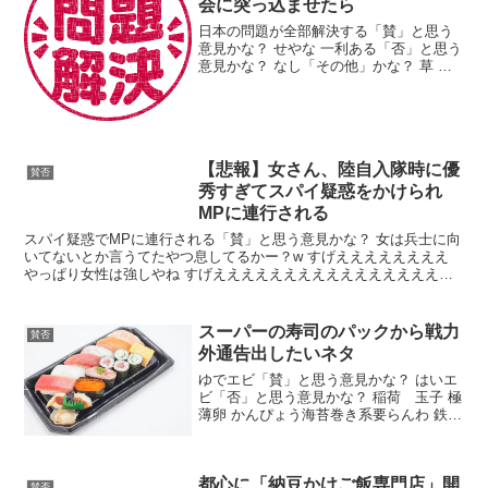
会に突っ込ませたら
日本の問題が全部解決する「賛」と思う
意見かな？ せやな 一利ある「否」と思う
意見かな？ なし「その他」かな？ 草 下
町なんやらって日本を貶めたい左翼団体
やろ アルマーニ校長生き残ってるやんけ
欲張りセットやめろ なんJの糞スレ共も
一つにまと...
【悲報】女さん、陸自入隊時に優
賛否
秀すぎてスパイ疑惑をかけられ
MPに連行される
スパイ疑惑でMPに連行される「賛」と思う意見かな？ 女は兵士に向
いてないとか言うてたやつ息してるかー？w すげええええええええ
やっぱり女性は強しやね すげえええええええええええええええええ
ええ「否」と思う意見かな？ 嘘 しねーよハゲ 誰が...
スーパーの寿司のパックから戦力
賛否
外通告出したいネタ
ゆでエビ「賛」と思う意見かな？ はいエ
ビ「否」と思う意見かな？ 稲荷 玉子 極
薄卵 かんぴょう海苔巻き系要らんわ 鉄火
巻きうまいやん サモーン げろまずマグロ
圧倒的かんぴょう イカ 穴子「その他」か
な？ コストコの寿司のコスパの良さ コ
都心に「納豆かけご飯専門店」開
ス...
賛否