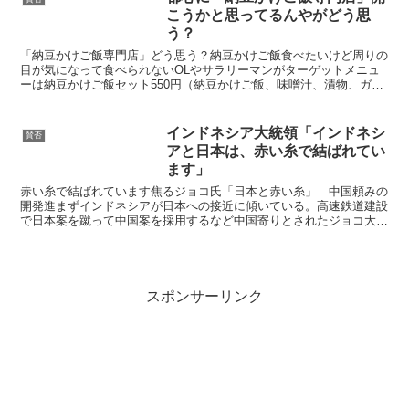
こうかと思ってるんやがどう思
う？
「納豆かけご飯専門店」どう思う？納豆かけご飯食べたいけど周りの
目が気になって食べられないOLやサラリーマンがターゲットメニュ
ーは納豆かけご飯セット550円（納豆かけご飯、味噌汁、漬物、ガ
ム）納豆かけご飯400円味噌汁100円つけ者100円小...
インドネシア大統領「インドネシ
賛否
アと日本は、赤い糸で結ばれてい
ます」
赤い糸で結ばれています焦るジョコ氏「日本と赤い糸」 中国頼みの
開発進まずインドネシアが日本への接近に傾いている。高速鉄道建設
で日本案を蹴って中国案を採用するなど中国寄りとされたジョコ大統
領だが、建設は思惑通りに進んでいない。時間ばかり過ぎ、...
スポンサーリンク