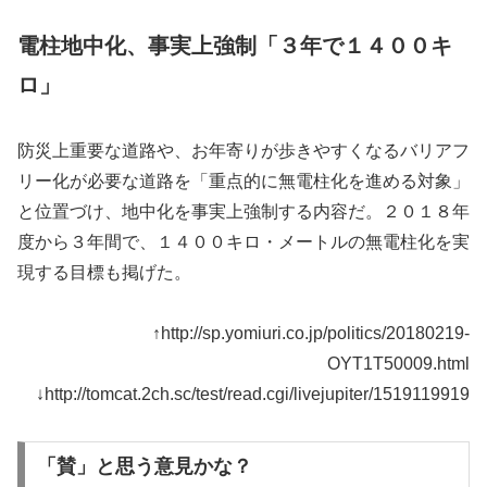
電柱地中化、事実上強制「３年で１４００キ
ロ」
防災上重要な道路や、お年寄りが歩きやすくなるバリアフ
リー化が必要な道路を「重点的に無電柱化を進める対象」
と位置づけ、地中化を事実上強制する内容だ。２０１８年
度から３年間で、１４００キロ・メートルの無電柱化を実
現する目標も掲げた。
↑http://sp.yomiuri.co.jp/politics/20180219-
OYT1T50009.html
↓http://tomcat.2ch.sc/test/read.cgi/livejupiter/1519119919
「賛」と思う意見かな？