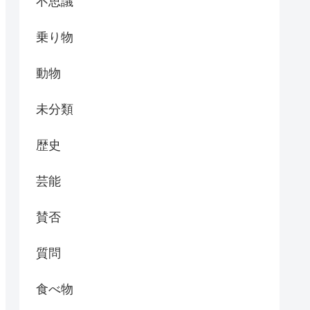
不思議
乗り物
動物
未分類
歴史
芸能
賛否
質問
食べ物