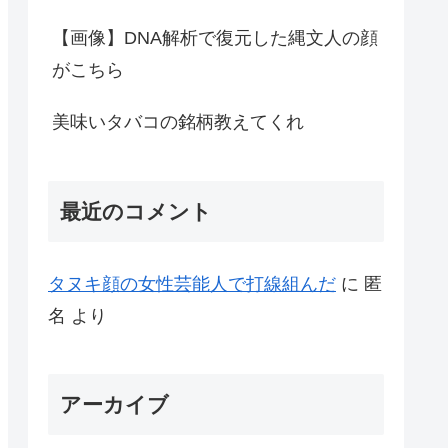
【画像】DNA解析で復元した縄文人の顔
がこちら
美味いタバコの銘柄教えてくれ
最近のコメント
タヌキ顔の女性芸能人で打線組んだ
に
匿
名
より
アーカイブ