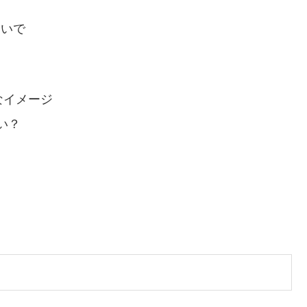
しいで
なイメージ
い？