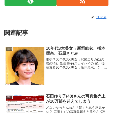
コマメ
関連記事
10年代3大美女→新垣結衣、橋本
芸能
環奈、石原さとみ
誰や？00年代3大美女→沢尻エリカ(1ℓの
涙の頃)、釈由美子(スカイハイの頃)、後
藤真希90年代3大美女→坂井泉水、？、？
誰や？ちなみに70年代80年代は多過ぎて
省略「賛」と思う意見かな？ ビビアン・
スー 吉永小百合 沢尻エリカが入ってい
る...
石田ゆり子(48)さんの写真集売上
芸能
が10万部を超えてしまう
どないなっとんねん「賛」と思う意見か
な？ 広瀬すずの写真集超えとるやん CM