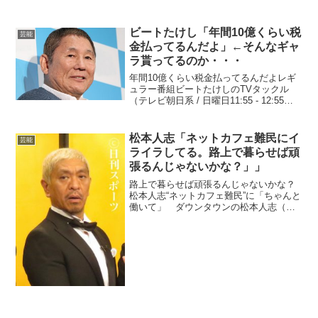
まりバラエティとかに出ないじゃん 歌丸
師匠がおるやろ「その他」かな？ 鶴瓶と
所はいなくなっても全く影響なさそう 最
ビートたけし「年間10億くらい税
芸能
も代わりに...
金払ってるんだよ」←そんなギャ
ラ貰ってるのか・・・
年間10億くらい税金払ってるんだよレギ
ュラー番組ビートたけしのTVタックル
（テレビ朝日系 / 日曜日11:55 - 12:55）
世界まる見え!テレビ特捜部（日本テレビ
系列 / 月曜日 19:56 - 20:54）名医とつな
がる!たけしの家庭...
松本人志「ネットカフェ難民にイ
芸能
ライラしてる。路上で暮らせば頑
張るんじゃないかな？」」
路上で暮らせば頑張るんじゃないかな？
松本人志“ネットカフェ難民”に「ちゃんと
働いて」 ダウンタウンの松本人志（５
４）が、社会問題となっている“ネットカ
フェ難民”に「ちゃんと働いてほしい」と
の思いを述べ、解決策について持論を展
開した。１８日放...