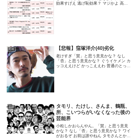
効果すげえ 逃げ恥効果？ マジかよ 高齢
化に加えて20代からも需要のあるエロさ
やからやろうな「否」と思う意見かな？
ほとんど文章ちゃうのこれ 本屋で見かけ
たけどあれ...
【悲報】窪塚洋介(40)劣化
芸能
老けすぎ「賛」と思う意見かな？ なし
「否」と思う意見かな？ ぐうイケメン カ
ッコええけど かっこええわ 普通のとっち
ゃん坊や そんな昔と変わってへんやんけ
「その他」かな？ どうやって稼いでいる
のか謎な人 普通にCMとか映画とか出て
るやんモデ...
タモリ、たけし、さんま、鶴瓶、
芸能
所、こいつらがいなくなった後の
芸能界
小粒しかおらんやん。「賛」と思う意見
かな？ なし「否」と思う意見かな？ ワイ
がおるぞ お前は誰やねん タモさんとかあ