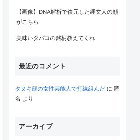
【画像】DNA解析で復元した縄文人の顔
がこちら
美味いタバコの銘柄教えてくれ
最近のコメント
タヌキ顔の女性芸能人で打線組んだ
に
匿
名
より
アーカイブ