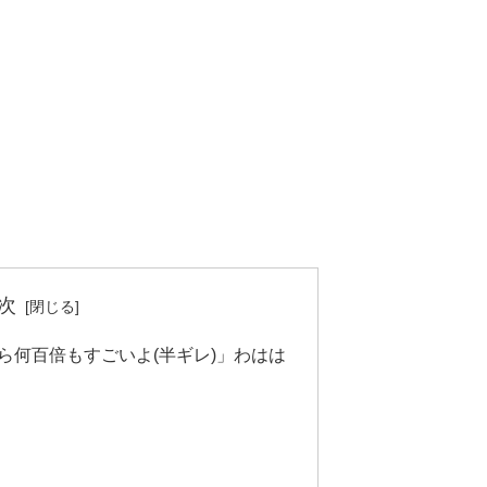
次
ら何百倍もすごいよ(半ギレ)」わはは
？
？