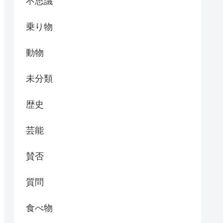
不思議
乗り物
動物
未分類
歴史
芸能
賛否
質問
食べ物