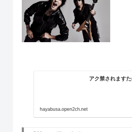
アク禁されますた(
hayabusa.open2ch.net