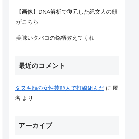
【画像】DNA解析で復元した縄文人の顔
がこちら
美味いタバコの銘柄教えてくれ
最近のコメント
タヌキ顔の女性芸能人で打線組んだ
に
匿
名
より
アーカイブ