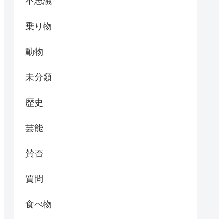
不思議
乗り物
動物
未分類
歴史
芸能
賛否
質問
食べ物