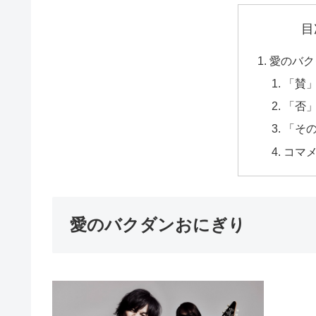
目
愛のバク
「賛
「否
「そ
コマ
愛のバクダンおにぎり