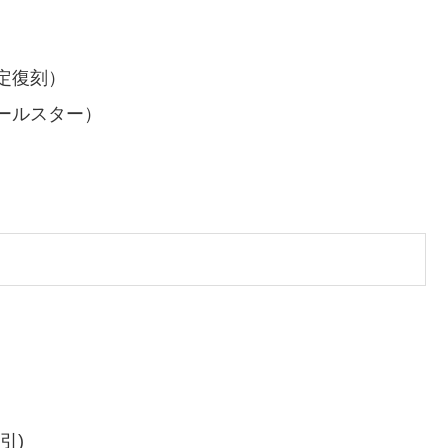
定復刻）
ールスター）
引)