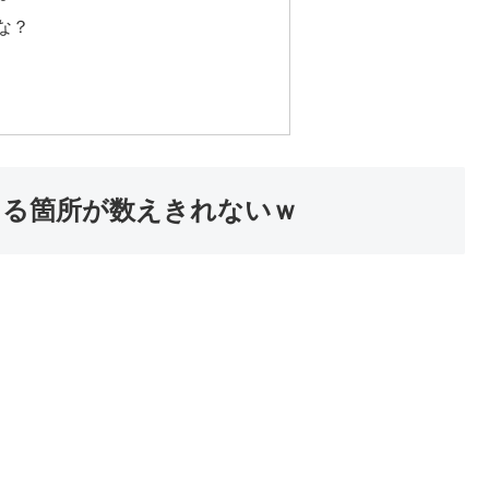
な？
える箇所が数えきれないｗ