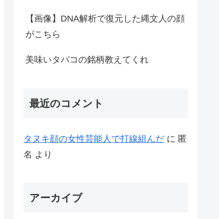
【画像】DNA解析で復元した縄文人の顔
がこちら
美味いタバコの銘柄教えてくれ
最近のコメント
タヌキ顔の女性芸能人で打線組んだ
に
匿
名
より
アーカイブ