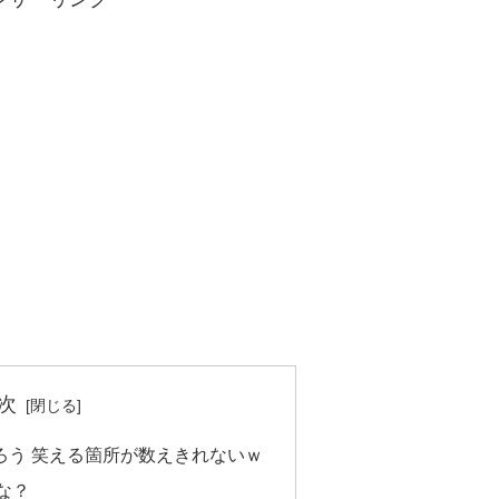
次
ろう 笑える箇所が数えきれないｗ
な？