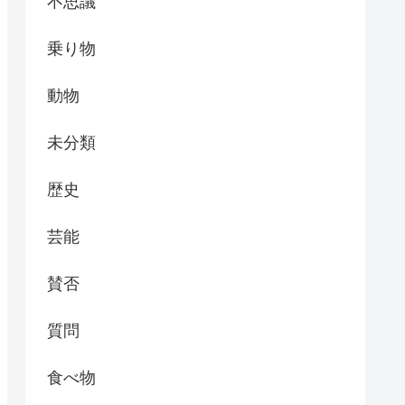
不思議
乗り物
動物
未分類
歴史
芸能
賛否
質問
食べ物