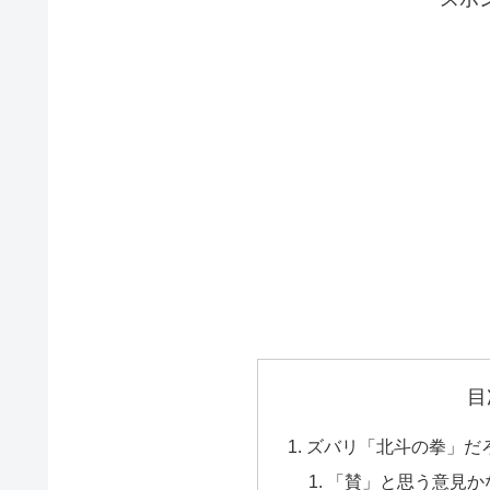
目
ズバリ「北斗の拳」だ
「賛」と思う意見か