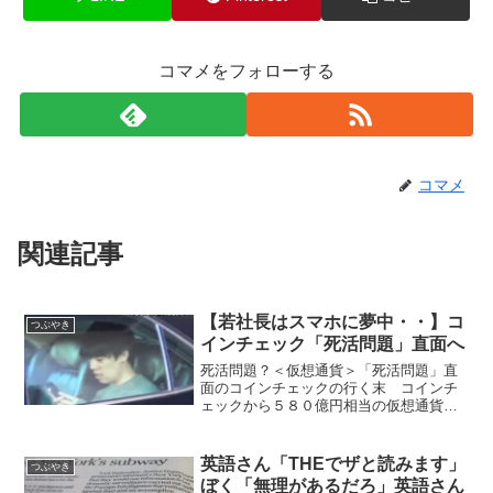
コマメをフォローする
コマメ
関連記事
【若社長はスマホに夢中・・】コ
つぶやき
インチェック「死活問題」直面へ
死活問題？＜仮想通貨＞「死活問題」直
面のコインチェックの行く末 コインチ
ェックから５８０億円相当の仮想通貨
「ＮＥＭ（ネム）」が不正流出した事件
で、同社の大塚雄介取締役は金融庁に報
告書を提出後、記者の質問に応じたが、
英語さん「THEでザと読みます」
つぶやき
利用者が知りたい肝心なこと...
ぼく「無理があるだろ」英語さん