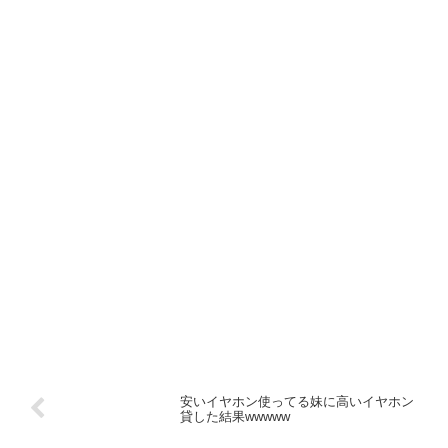
安いイヤホン使ってる妹に高いイヤホン
貸した結果wwwww