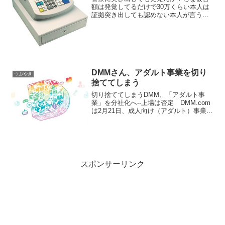
額は発覚してるだけで30万くらい本人は
証拠突き出しても認めない本人が言うに
は自分犯人じゃないが自分が犯人じゃな
いという証拠も出せないから被害額分は
責任持って分割して支払う警察にもい
く、でも親には言わんとい...
DMMさん、アダルト事業を切り
つぶやき
捨ててしまう
切り捨ててしまうDMM、「アダルト事
業」を分社化へ--上場は否定 DMM.com
は2月21日、成人向け（アダルト）事業を
3月1日をもって分割し、新会社のデジタ
ルコマースへ承継することを発表した。
同社の代表には、元DMM.comラボ代表の
開田...
スポンサーリンク