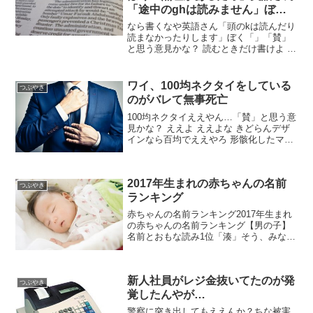
「途中のghは読みません」ぼく
「なら書くなや」
なら書くなや英語さん「頭のkは読んだり
読まなかったりします」ぼく「」「賛」
と思う意見かな？ 読むときだけ書けよ あ
れなんでかくのTOEIC100点の奴教えて
ぼくにもわかんないでしゅ 和泉「頭の和
は読みません」ぼく「へー」 母音の前は
ワイ、100均ネクタイをしている
つぶやき
ジとか...
のがバレて無事死亡
100均ネクタイええやん…「賛」と思う意
見かな？ ええよ ええよな きどらんデザ
インなら百均でええやろ 形骸化したマナ
ーに見切りをつけた有能と見てくれる人
もおるかもしらんで やっぱ高いの着けな
きゃいかんか 黒ネクタイだけは100均の
2017年生まれの赤ちゃんの名前
やつだわ...
つぶやき
ランキング
赤ちゃんの名前ランキング2017年生まれ
の赤ちゃんの名前ランキング【男の子】
名前とおもな読み1位「湊」そう、みなと
2位「蓮」れん3位「大翔」ひろと、やま
と4位「樹」いつき5位「大和」やまと5位
「悠真」ゆうま7位「奏太」かなた、そう
新人社員がレジ金抜いてたのが発
た7位「新...
つぶやき
覚したんやが…
警察に突き出してもええんか？ちな被害