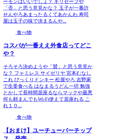
ーモンはいいでしょ？ ギリセーフや
「否」と思う意見かな？ 玉子が一番許
せんやろあまったるくてあかんわ 寿司
屋は玉子の味で決まるんや...
食べ物
コスパが一番ええ外食店ってどこ
や？
そろそろ決めようや「賛」と思う意見か
な？ フャミレス サイゼリヤ 宮本むなし
これ びっくりドンキー 松屋やろ 吉野家
で生姜食べる はなまるうどん一択 勉強
とかして長時間居座るならマックや最悪
何も頼まんでもWi-Fi使えて居座れる こ
れ１０...
食べ物
【おまけ】ユーチューバーチップ
ス、発売