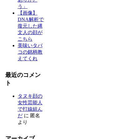
う」
【画像】
DNA解析で
復元した縄
文人の顔が
こちら
美味いタバ
コの銘柄教
えてくれ
最近のコメン
ト
タヌキ顔の
女性芸能人
で打線組ん
だ
に
匿名
より
アーカイブ