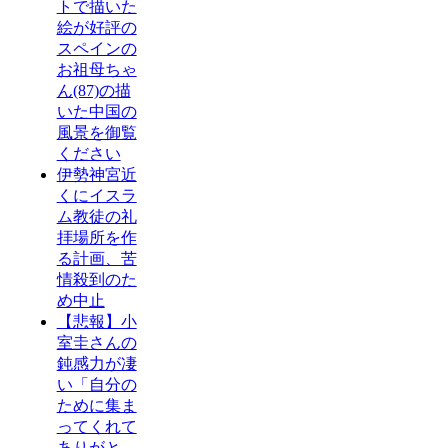
トで描いた
絵が好評の
スペインの
お祖母ちゃ
ん(87)の描
いた中国の
風景を御覧
ください
伊勢神宮近
くにイスラ
ム教徒の礼
拝場所を作
る計画、苦
情殺到のた
め中止
【悲報】小
室圭さんの
鈍感力が凄
い「自分の
ために集ま
ってくれて
ありがと