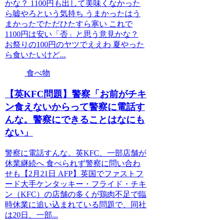
かな？ 1100円も出して美味くなかった
ら嘘やろという気持ち うまかったはう
まかったでただひたすら寒い これで
1100円は安い「否」と思う意見かな？
お祭りの100円のヤツでええわ 夏やった
ら食いたいけど...
食べ物
【英KFC問題】警察「お前がチキ
ン食えないからって警察に電話す
んな。警察にできることはなにも
ない」
警察に電話すんな。英KFC、一部店舗が
休業継続へ 食べられず警察に問い合わ
せも【2月21日 AFP】英国でファストフ
ード大手ケンタッキー・フライド・チキ
ン（KFC）の店舗の多くが鶏肉不足で臨
時休業に追い込まれている問題で、同社
は20日、一部...