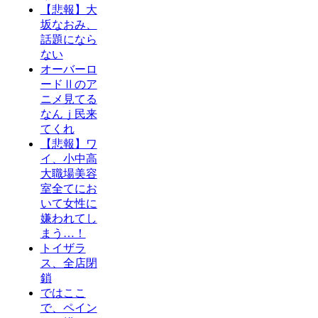
【悲報】大
坂なおみ、
話題になら
ない
オーバーロ
ードⅡのア
ニメ見てる
なんｊ民来
てくれ
【悲報】ワ
イ、小中高
大職場美容
室全てにお
いて女性に
嫌われてし
まう…！
トイザラ
ス、全店閉
鎖
ではここ
で、ペイン