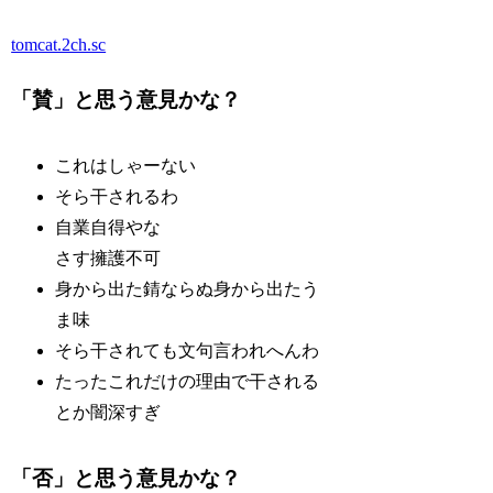
tomcat.2ch.sc
「賛」と思う意見かな？
これはしゃーない
そら干されるわ
自業自得やな
さす擁護不可
身から出た錆ならぬ身から出たう
ま味
そら干されても文句言われへんわ
たったこれだけの理由で干される
とか闇深すぎ
「否」と思う意見かな？