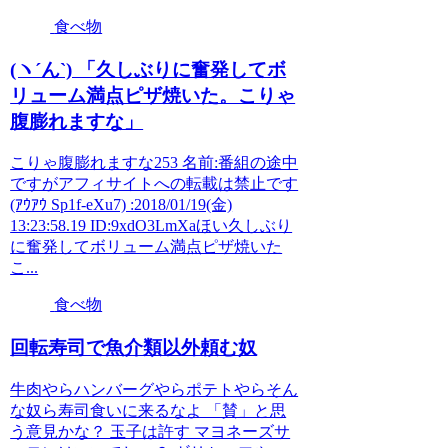
食べ物
(ヽ´ん`) 「久しぶりに奮発してボ
リューム満点ピザ焼いた。こりゃ
腹膨れますな」
こりゃ腹膨れますな253 名前:番組の途中
ですがアフィサイトへの転載は禁止です
(ｱｳｱｳ Sp1f-eXu7) :2018/01/19(金)
13:23:58.19 ID:9xdO3LmXaほい久しぶり
に奮発してボリューム満点ピザ焼いた
こ...
食べ物
回転寿司で魚介類以外頼む奴
牛肉やらハンバーグやらポテトやらそん
な奴ら寿司食いに来るなよ 「賛」と思
う意見かな？ 玉子は許す マヨネーズサ