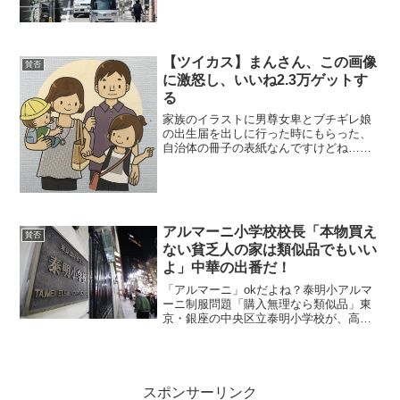
【ツイカス】まんさん、この画像
賛否
に激怒し、いいね2.3万ゲットす
る
家族のイラストに男尊女卑とブチギレ娘
の出生届を出しに行った時にもらった、
自治体の冊子の表紙なんですけどね…お
気づきだろうか…抱っこ紐なしで幼児を
抱っこする母…少女と手を繋ぐ母…大き
なバッグを肩からかける母…全部母…後
ろの男性は誰なんですかね...
アルマーニ小学校校長「本物買え
賛否
ない貧乏人の家は類似品でもいい
よ」中華の出番だ！
「アルマーニ」okだよね？泰明小アルマ
ーニ制服問題「購入無理なら類似品」東
京・銀座の中央区立泰明小学校が、高級
ブランド「アルマーニ」がデザインした
約８万円の新制服導入を決め、保護者ら
から批判が上がっている問題で、同小の
和田利次校長（６２）が...
スポンサーリンク