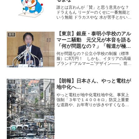
誰とは言わんが「賛」と思う意見かな？
ドラえもん リーダーのくせに一番無能と
いう無能 ドラカスやな 水が苦手とかいう
ロボットらしさを感じられるドラメッド
３世さん 何か１人だけ玉蹴りしか能がな
いガイジおるよな「否」と思う意見か
【東京】銀座・泰明小学校のアル
賛否
な？ ドラニコフ...
マーニ騒動 元父兄が本音を語る
「何が問題なの？」「報道が極
端」
何が問題なの？公立小学校の制服（標準
服）に8万円！ しかも、イタリアの高級
ブランド“アルマーニ”デザイン――。世間
ではそんなものは高価すぎるとの声が圧
倒的に多い。が、果たしてそうなのか。
何しろ、ところは銀座の真ん中に立つ泰
【朗報】日本さん、やっと電柱が
賛否
明小学校なのである...
地中化へ…
やっと電柱が地中化電柱地中化、事実上
強制「３年で１４００キロ」防災上重要
な道路や、お年寄りが歩きやすくなるバ
リアフリー化が必要な道路を「重点的に
無電柱化を進める対象」と位置づけ、地
中化を事実上強制する内容だ。２０１８
年度から３年間で、１４０...