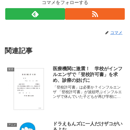
コマメをフォローする
コマメ
関連記事
医療機関に激震！ 学校がインフ
賛否
ルエンザで「登校許可書」を求
め、診療の妨げに
「登校許可書」は必要か？インフルエン
ザ 「登校許可書」が波紋呼ぶインフルエ
ンザで休んでいた子どもが再び学校に通
う際、学校が治ったことを証明する「登
校許可書」や「治癒証明書」などと呼ば
れる書類の提出を求めるケースがあり、
医療現場に波紋を呼んで...
ドラえもんズに一人だけザコがい
アニメ
るよな