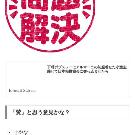
下町ボブスレーにアルマーニの制服着せた小室圭
乗せて日本相撲協会に突っ込ませたら
tomcat.2ch.sc
「賛」と思う意見かな？
せやな